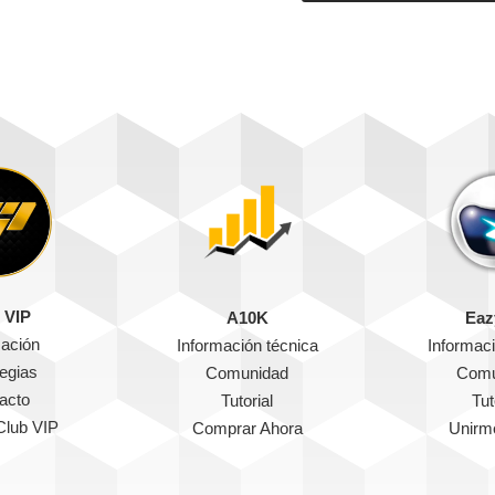
 VIP
A10K
Eaz
mación
Información técnica
Informaci
tegias
Comunidad
Comu
acto
Tutorial
Tut
Club VIP
Comprar Ahora
Unirm