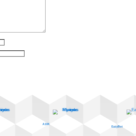
A10K
EazyBot