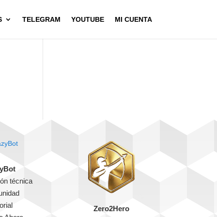
S
TELEGRAM
YOUTUBE
MI CUENTA
yBot
ón técnica
nidad
orial
Zero2Hero