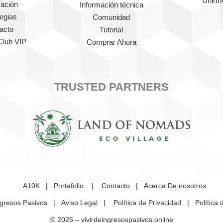
Unirm
mación
Información técnica
tegias
Comunidad
acto
Tutorial
Club VIP
Comprar Ahora
TRUSTED PARTNERS
A10K
|
Portafolio
|
Contacto
|
Acerca De nosotros
ngresos Pasivos
|
Aviso Legal
|
Política de Privacidad
|
Política
© 2026 –
vivirdeingresospasivos.online