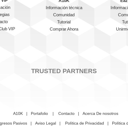
 VIP
A10K
Eaz
mación
Información técnica
Informaci
tegias
Comunidad
Comu
acto
Tutorial
Tut
Club VIP
Comprar Ahora
Unirm
TRUSTED PARTNERS
A10K
|
Portafolio
|
Contacto
|
Acerca De nosotros
ngresos Pasivos
|
Aviso Legal
|
Política de Privacidad
|
Política