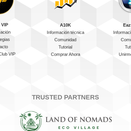
 VIP
A10K
Eaz
mación
Información técnica
Informaci
tegias
Comunidad
Comu
acto
Tutorial
Tut
Club VIP
Comprar Ahora
Unirm
TRUSTED PARTNERS