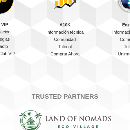
 VIP
A10K
Eaz
mación
Información técnica
Informaci
tegias
Comunidad
Comu
acto
Tutorial
Tut
Club VIP
Comprar Ahora
Unirm
TRUSTED PARTNERS