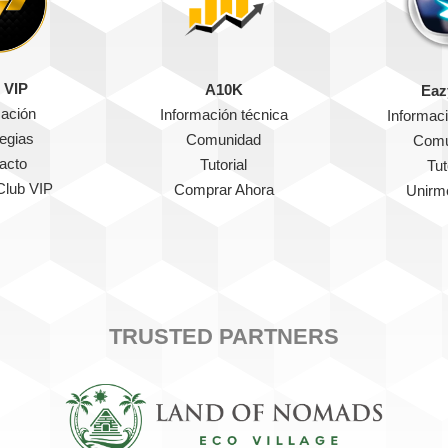
 VIP
A10K
Eaz
mación
Información técnica
Informaci
tegias
Comunidad
Comu
acto
Tutorial
Tut
Club VIP
Comprar Ahora
Unirm
TRUSTED PARTNERS